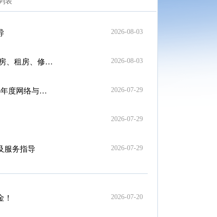
列表
2026-08-03
导
2026-08-03
、修房全链条保障
2026-07-29
据安全专项培训
2026-07-29
2026-07-29
及服务指导
2026-07-20
金！