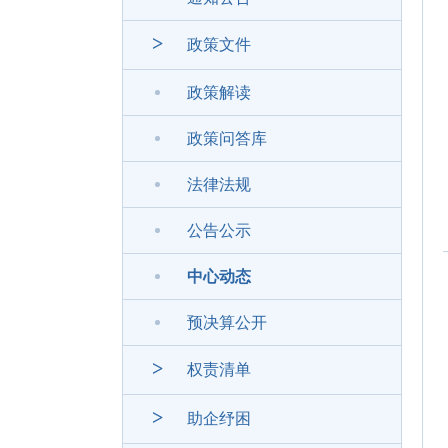
>
政策文件
政策解读
政策问答库
法律法规
公告公示
中心动态
预决算公开
>
权责清单
>
助企纾困