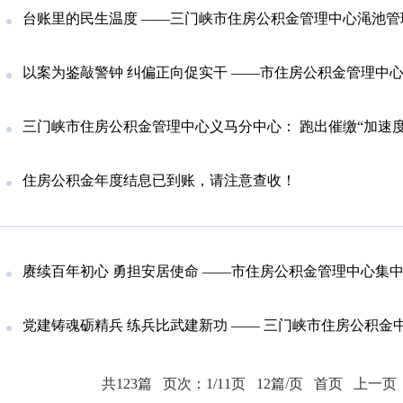
台账里的民生温度 ——三门峡市住房公积金管理中心渑池管理部“学查
以案为鉴敲警钟 纠偏正向促实干 ——市住房公积金管理中心召开树立和践行正确政绩观
三门峡市住房公积金管理中心义马分中心： 跑出催缴“加速度” 答好
住房公积金年度结息已到账，请注意查收！
赓续百年初心 勇担安居使命 ——市住房公积金管理中心集中收看庆祝中国共产党成
党建铸魂砺精兵 练兵比武建新功 —— 三门峡市住房公积金中心举办岗位大练兵暨第二届业务知识竞
共123篇
页次：1/11页
12篇/页
首页
上一