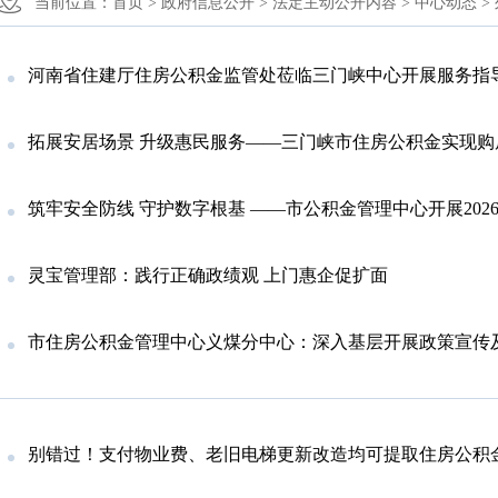
当前位置：
首页 >
政府信息公开 >
法定主动公开内容 >
中心动态 >
河南省住建厅住房公积金监管处莅临三门峡中心开展服务指
拓展安居场景 升级惠民服务——三门峡市住房公积金实现购房、租房
筑牢安全防线 守护数字根基 ——市公积金管理中心开展2026年度网络与数
灵宝管理部：践行正确政绩观 上门惠企促扩面
市住房公积金管理中心义煤分中心：深入基层开展政策宣传
别错过！支付物业费、老旧电梯更新改造均可提取住房公积