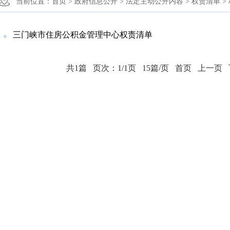
当前位置：
首页 >
政府信息公开 >
法定主动公开内容 >
权责清单 >
三门峡市住房公积金管理中心权责清单
共1篇
页次：1/1页
15篇/页
首页
上一页